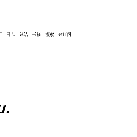
于
️日志
总结
书摘
搜索
🎯订阅
u.