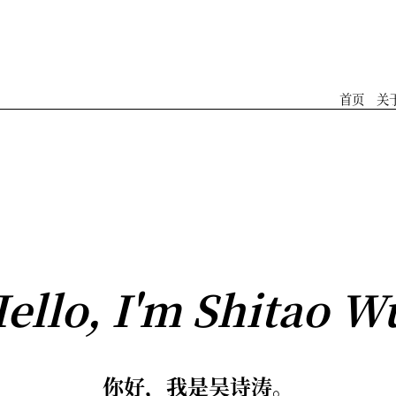
首页
关
ello, I'm Shitao W
你好，我是吴诗涛。