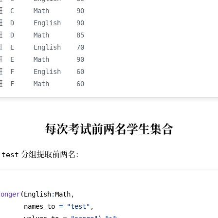
  C     Math       90
  D     English    90
  D     Math       85
  E     English    70
  E     Math       90
  F     English    60
  F     Math       60
每次考试前两名学生集合
和
分组提取前两名：
test
longer
(
English
:
Math
,
       names_to 
=
"test"
,