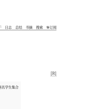
于
️日志
总结
书摘
搜索
🎯订阅
[R]
两名学生集合