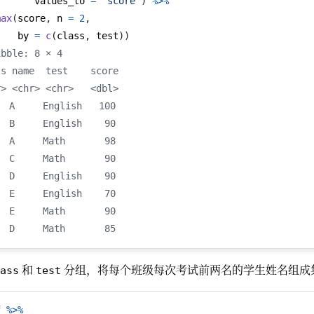
       values_to 
=
"score"
)
%>%
max
(
score
,
 n 
=
2
,
    by 
=
c
(
class
,
 test
))
ibble: 8 × 4
ss name  test    score
r> <chr> <chr>   <dbl>
 A     English   100
 B     English    90
 A     Math       98
 C     Math       90
 D     English    90
 E     English    70
 E     Math       90
 D     Math       85
和
分组，将每个班级每次考试前两名的学生姓名组成
ass
test
f 
%>%