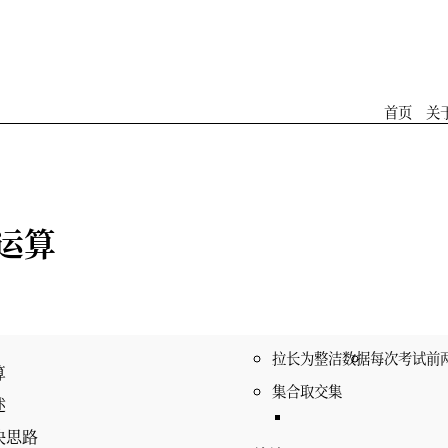
首页
关
运算
拉长为整洁数据
每次考试前
算
集合取交集
述
决思路