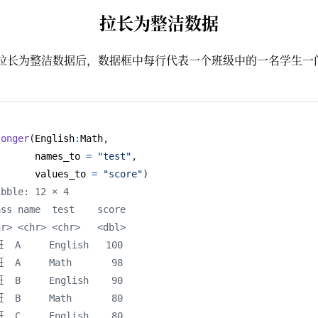
拉长为整洁数据
拉长为整洁数据后，数据框中每行代表一个班级中的一名学生一
longer
(
English
:
Math
,
       names_to 
=
"test"
,
       values_to 
=
"score"
)
ibble: 12 × 4
ass name  test    score
hr> <chr> <chr>   <dbl>
  A     English   100
  A     Math       98
  B     English    90
  B     Math       80
  C     English    80