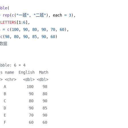
bble
(
=
rep
(
c
(
"一班"
,
"二班"
),
 each 
=
3
),
LETTERS
[1
:
6
]
,
h 
=
c
(
100
,
90
,
80
,
90
,
70
,
60
),
c
(
98
,
80
,
90
,
85
,
90
,
60
)
例数据
ibble: 6 × 4
ss name  English  Math
r> <chr>   <dbl> <dbl>
 A         100    98
 B          90    80
 C          80    90
 D          90    85
 E          70    90
 F          60    60