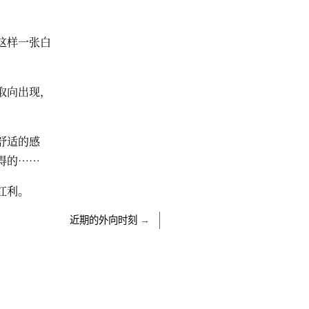
这样一张白
取向出现，
舒适的感
得的……
红利。
近期的外向时刻
→