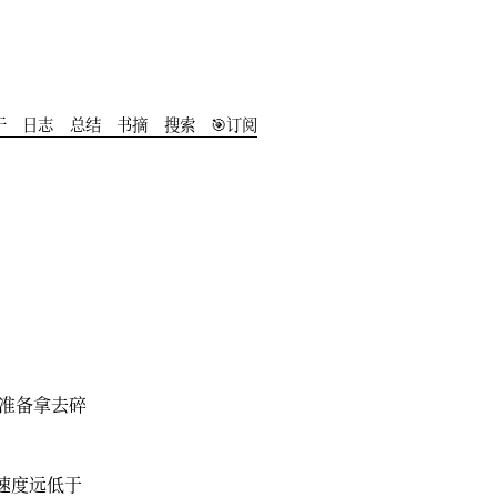
于
️日志
总结
书摘
搜索
🎯订阅
，准备拿去碎
速度远低于