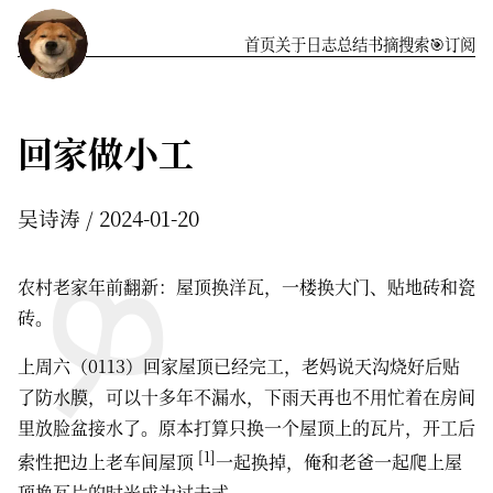
首页
关于
️日志
总结
书摘
搜索
🎯订阅
回家做小工
吴诗涛
2024-01-20
农村老家年前翻新：屋顶换洋瓦，一楼换大门、贴地砖和瓷
砖。
上周六（0113）回家屋顶已经完工，老妈说天沟烧好后贴
了防水膜，可以十多年不漏水，下雨天再也不用忙着在房间
里放脸盆接水了。原本打算只换一个屋顶上的瓦片，开工后
[1]
索性把边上老车间屋顶
一起换掉，俺和老爸一起爬上屋
顶换瓦片的时光成为过去式。