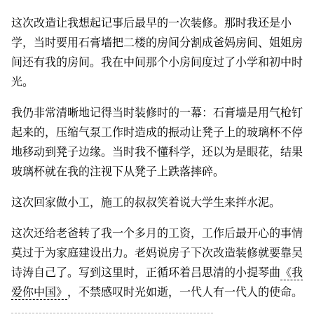
这次改造让我想起记事后最早的一次装修。那时我还是小
学，当时要用石膏墙把二楼的房间分割成爸妈房间、姐姐房
间还有我的房间。我在中间那个小房间度过了小学和初中时
光。
我仍非常清晰地记得当时装修时的一幕：石膏墙是用气枪钉
起来的，压缩气泵工作时造成的振动让凳子上的玻璃杯不停
地移动到凳子边缘。当时我不懂科学，还以为是眼花，结果
玻璃杯就在我的注视下从凳子上跌落摔碎。
这次回家做小工，施工的叔叔笑着说大学生来拌水泥。
这次还给老爸转了我一个多月的工资，工作后最开心的事情
莫过于为家庭建设出力。老妈说房子下次改造装修就要靠吴
诗涛自己了。写到这里时，正循环着吕思清的小提琴曲
《我
爱你中国》
，不禁感叹时光如逝，一代人有一代人的使命。