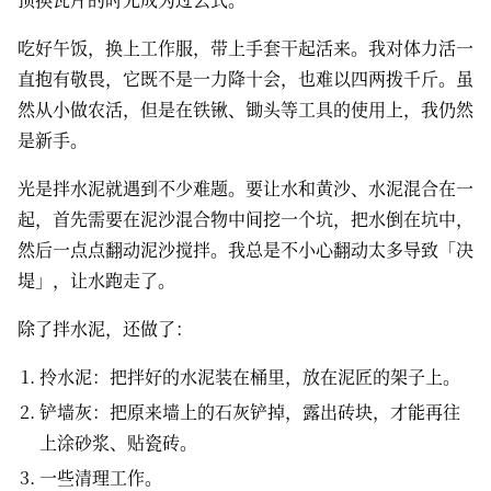
吃好午饭，换上工作服，带上手套干起活来。我对体力活一
直抱有敬畏，它既不是一力降十会，也难以四两拨千斤。虽
然从小做农活，但是在铁锹、锄头等工具的使用上，我仍然
是新手。
光是拌水泥就遇到不少难题。要让水和黄沙、水泥混合在一
起，首先需要在泥沙混合物中间挖一个坑，把水倒在坑中，
然后一点点翻动泥沙搅拌。我总是不小心翻动太多导致「决
堤」，让水跑走了。
除了拌水泥，还做了：
拎水泥：把拌好的水泥装在桶里，放在泥匠的架子上。
铲墙灰：把原来墙上的石灰铲掉，露出砖块，才能再往
上涂砂浆、贴瓷砖。
一些清理工作。