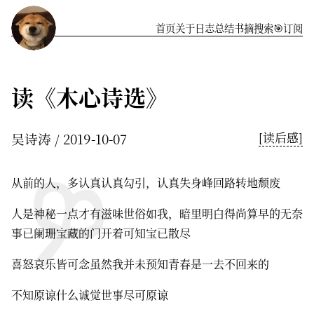
首页
关于
️日志
总结
书摘
搜索
🎯订阅
读《木心诗选》
吴诗涛
2019-10-07
[读后感]
从前的人，多认真认真勾引，认真失身峰回路转地颓废
人是神秘一点才有滋味世俗如我，暗里明白得尚算早的无奈
事已阑珊宝藏的门开着可知宝已散尽
喜怒哀乐皆可念虽然我并未预知青春是一去不回来的
不知原谅什么诚觉世事尽可原谅