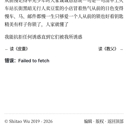
从前慢记得早先少年时大家诚诚恳恳说一句是一句清早上火
车站长街黑暗无行人卖豆浆的小店冒着热气从前的日色变得
慢车、马、邮件都慢一生只够爱一个人从前的锁也好看钥匙
精美有样子你锁了，人家就懂了
我能抗拒任何诱惑直到它们被我所诱惑
←
读《皮囊》
读《教父》
→
©
Shitao Wu
2019 - 2026
编辑
版权
返回顶部