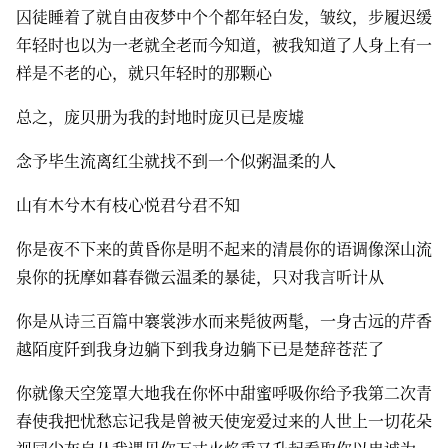
囚徒睡着了就自由夜梦中个个都年轻白发，皱纹，步履迟缓
年轻时也以为一老就全老而今知道，被我知道了人身上有一
样是不老的心，就只年轻时的那颗心
总之，庞贝册为我的封地时庞贝已是废墟
念予毕生流离红尘就找不到一个似粥温柔的人
山有木兮木有枝心悦君兮君不知
你是夜不下来的黄昏你是明不起来的清晨你的语调像深山流
泉你的抚摩如暮春微云温柔的暴徒，只对我言听计从
你是从诗三百篇中褰裳涉水而来髡彼两髦，一身古远的芹香
越陌度阡到我身边躺下到我身边躺下已是楚辞苍茫了
你就像天空笼罩大地我在你怀中甜蜜呼吸你给予我第二次青
春使我把忧愁忘记我是曾被天使宠爱过来的人世上一切花朵