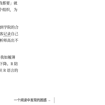
我都要」就
个组织，为
到学院的合
客
记录
自己
分析师高出不
，我如履薄
下降。R 陪
 R 语言的
一个阅读中发现的困惑
→