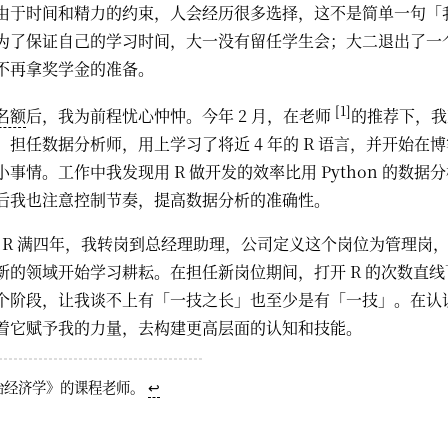
由于时间和精力的约束，人会经历很多选择，这不是简单一句「
为了保证自己的学习时间，大一没有留任学生会；大二退出了一
不再拿奖学金的准备。
[1]
名额
后，我为前程忧心忡忡。今年 2 月，在老师
的推荐下，我
，担任数据分析师，用上学习了将近 4 年的 R 语言，并开始在博
事情。工作中我发现用 R 做开发的效率比用 Python 的数据
后我也注意控制节奏，提高数据分析的准确性。
，学 R 满四年，我转岗到总经理助理，公司定义这个岗位为管理岗
新的领域开始学习耕耘。在担任新岗位期间，打开 R 的次数直线
个阶段，让我谈不上有「一技之长」也至少是有「一技」。在认识
着它赋予我的力量，去构建更高层面的认知和技能。
治经济学》的课程老师。
↩︎