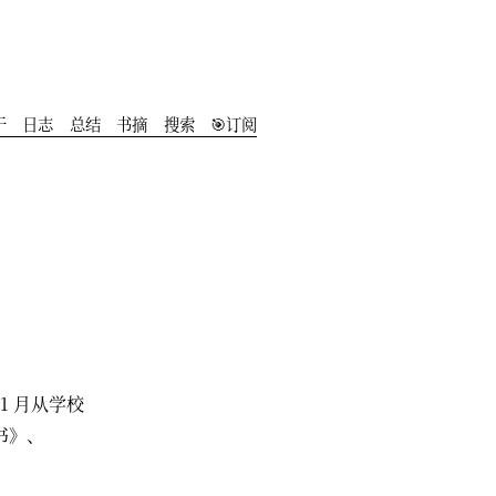
于
️日志
总结
书摘
搜索
🎯订阅
1 月从学校
书》、