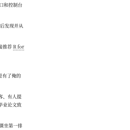
窗口和控制台
之后发现并从
接推荐
R for
是有了俺的
客、有人提
毕业论文致
上课坐第一排