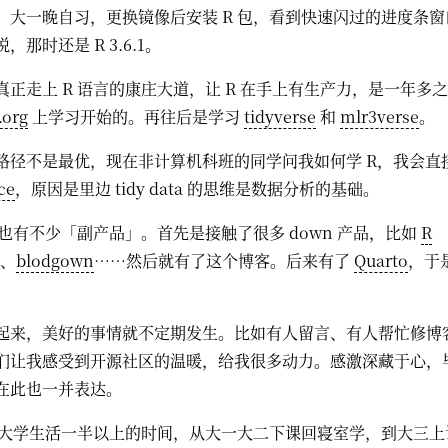
，大一晚自习，更换镜像后安装 R 包，看到快速闪过的进度条
，那时还是 R 3.6.1。
真正走上 R 语言的康庄大道，让 R 在手上有生产力，是一年多
org
上学习开始的。再往后是学习
tidyverse
和
mlr3verse
。
路径不是最优，现在非计算机科班的同学问我如何学 R，我会直
ce
，原因是里边 tidy data 的思维是数据分析的基础。
上也有不少「副产品」。首先是接触了很多 down 产品，比如
R
、
blodgown
……然后就有了这个博客。后来有了
Quarto
，于
起来，美好的事情就不定期发生。比如有人留言、有人帮忙修博
们让我感受到开源社区的温暖，给我很多动力。感激深藏于心，
在此也一并表达。
据了大学生活一半以上的时间，从大一大二下课回寝室学，到大三