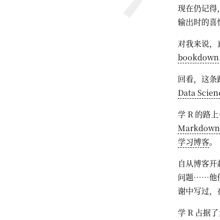
现在仍记得
输出时的喜悦
对我来说，
bookdown.
回看，这条
Data Scien
学 R 的路
Markdown
学习博客
。
自从博客开
问题……他
谢中写过，
学 R 占