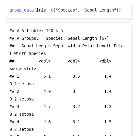
group_data
(
iris
,
c
(
"Species"
,
"Sepal.Length"
))
## # A tibble: 150 × 5

## # Groups:   Species, Sepal.Length [57]

##   Sepal.Length Sepal.Width Petal.Length Peta
l.Width Species

##          <dbl>       <dbl>        <dbl>       
<dbl> <fct>  

## 1          5.1         3.5          1.4         
0.2 setosa 

## 2          4.9         3            1.4         
0.2 setosa 

## 3          4.7         3.2          1.3         
0.2 setosa 

## 4          4.6         3.1          1.5         
0.2 setosa 
