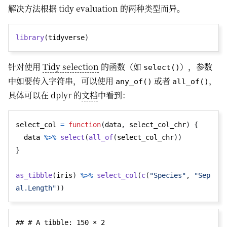
解决方法根据 tidy evaluation 的两种类型而异。
library
(
tidyverse
)
针对使用
Tidy selection
的函数（如
），参数
select()
中如要传入字符串，可以使用
或者
，
any_of()
all_of()
具体可以在 dplyr 的
文档
中看到：
select_col 
=
function
(
data
,
 select_col_chr
)
{
  data 
%>%
select
(
all_of
(
select_col_chr
))
}
as_tibble
(
iris
)
%>%
select_col
(
c
(
"Species"
,
"Sep
al.Length"
))
## # A tibble: 150 × 2
