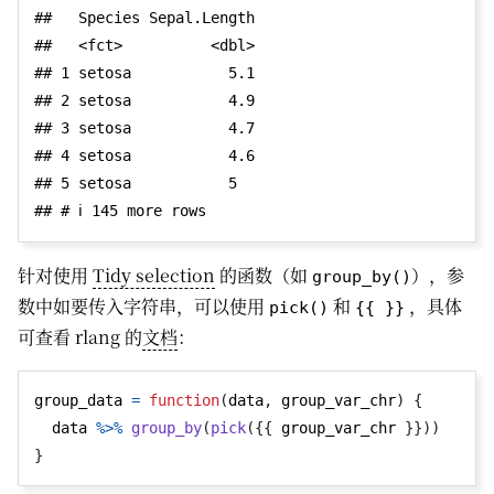
##   Species Sepal.Length

##   <fct>          <dbl>

## 1 setosa           5.1

## 2 setosa           4.9

## 3 setosa           4.7

## 4 setosa           4.6

## 5 setosa           5  

针对使用
Tidy selection
的函数（如
），参
group_by()
数中如要传入字符串，可以使用
和
，具体
pick()
{{ }}
可查看 rlang 的
文档
：
group_data 
=
function
(
data
,
 group_var_chr
)
{
  data 
%>%
group_by
(
pick
({{
 group_var_chr 
}}))
}