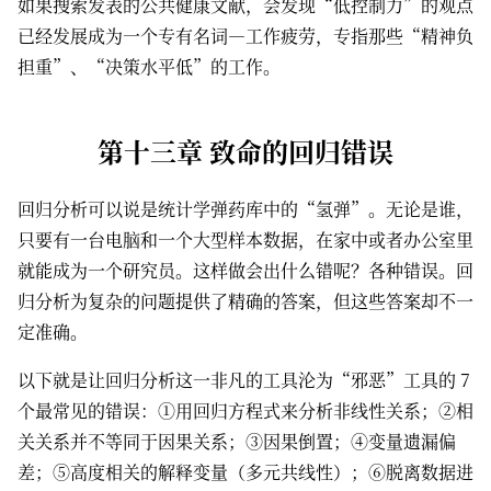
如果搜索发表的公共健康文献，会发现“低控制力”的观点
已经发展成为一个专有名词—工作疲劳，专指那些“精神负
担重”、“决策水平低”的工作。
第十三章 致命的回归错误
回归分析可以说是统计学弹药库中的“氢弹”。无论是谁，
只要有一台电脑和一个大型样本数据，在家中或者办公室里
就能成为一个研究员。这样做会出什么错呢？各种错误。回
归分析为复杂的问题提供了精确的答案，但这些答案却不一
定准确。
以下就是让回归分析这一非凡的工具沦为“邪恶”工具的 7
个最常见的错误：①用回归方程式来分析非线性关系；②相
关关系并不等同于因果关系；③因果倒置；④变量遗漏偏
差；⑤高度相关的解释变量（多元共线性）；⑥脱离数据进