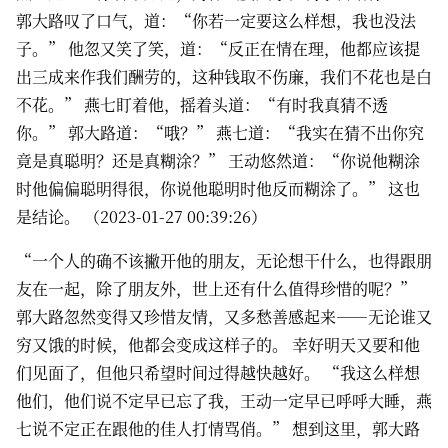
郭大路叹了口气，道：“你若一定要这么样想，我也没法
子。” 他忽又笑了笑，道：“反正在情在理，他都应该提
出三成来作我们酬劳的，这种钱取不伤廉，我们不花也是白
不花。” 燕七盯着他，摇着头道：“有时我真猜不透
你。” 郭大路道：“哦？” 燕七道：“我实在猜不出你究
竟是真聪明？还是真糊涂？” 王动悠然道：“你说他糊涂
时他偏偏聪明得很，你说他聪明时他反而糊涂了。” 这也
是结论。 （2023-01-27 00:39:26）
“一个人的确不该撇开他的朋友，无论想干什么，也得跟朋
友在一起，除了朋友外，世上还有什么值得珍惜的呢？”
郭大路忽然变得又珍惜友情，又多愁善感起来——无论谁又
穷又饿的时候，他都会变成这样子的。 幸好明天又要和他
们见面了，但他只希望时间过得越快越好。 “我这么样想
他们，他们说不定早已忘了我，王动一定早已呼呼大睡，燕
七说不定正在跟他的佳人打情骂俏。” 想到这里，郭大路