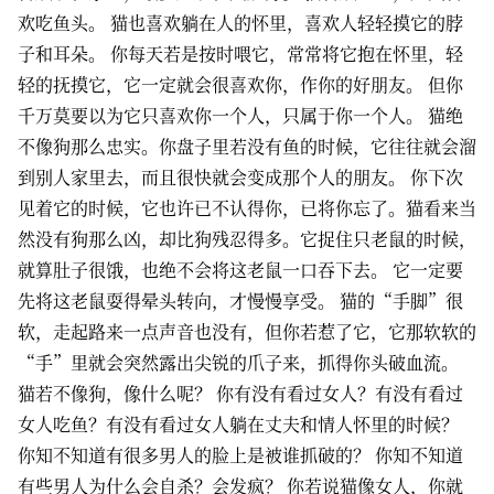
欢吃鱼头。 猫也喜欢躺在人的怀里，喜欢人轻轻摸它的脖
子和耳朵。 你每天若是按时喂它，常常将它抱在怀里，轻
轻的抚摸它，它一定就会很喜欢你，作你的好朋友。 但你
千万莫要以为它只喜欢你一个人，只属于你一个人。 猫绝
不像狗那么忠实。你盘子里若没有鱼的时候，它往往就会溜
到别人家里去，而且很快就会变成那个人的朋友。 你下次
见着它的时候，它也许已不认得你，已将你忘了。猫看来当
然没有狗那么凶，却比狗残忍得多。它捉住只老鼠的时候，
就算肚子很饿，也绝不会将这老鼠一口吞下去。 它一定要
先将这老鼠耍得晕头转向，才慢慢享受。 猫的“手脚”很
软，走起路来一点声音也没有，但你若惹了它，它那软软的
“手”里就会突然露出尖锐的爪子来，抓得你头破血流。
猫若不像狗，像什么呢？ 你有没有看过女人？有没有看过
女人吃鱼？有没有看过女人躺在丈夫和情人怀里的时候？
你知不知道有很多男人的脸上是被谁抓破的？ 你知不知道
有些男人为什么会自杀？会发疯？ 你若说猫像女人，你就