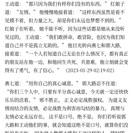
王动道：“那只因为我们有样你们没有的东西。” 红娘子
道：“友情。” 他慢慢地接着道：“这样东西虽然是看不
见摸不着，但力量之大，却是你们永远也梦想不到的。”
红娘子在听着。 她不能不听，因为这些话都是她从来没听
见过的。 王动道：“我们敢拼命，敢冒险，也因为我们知
道自己并不是孤立无助的。” 他目光转向燕七和郭大路，
接着道：“一个人若知道自己无论在什么情况下，都有真正
的朋友站在他一边，和他同生共死、共患难，他立刻就会变
得有了勇气，有了信心。” （2023-01-29 02:19:02）
燕七道：“用你自己的真心诚意。” 郭大路忍不住道：
“你们三个人中，只要有半分真心诚意，今天就一定还快快
乐乐的活着。” 邪不胜正。 正义必定战胜强权。 为道义友
情而结合的友情，必定战胜为利害而勾结的暴力。 真理与
友情必定永远存在。 这不是口号。绝不是。 你们若听说郭
大路和王动他们的事，就会知道这绝不是口号，就算你们没