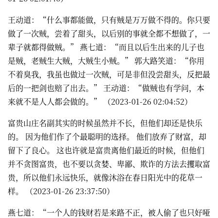
王动道：“什么事都能做，只有贼是万万做不得的。你只要
做了一次贼，尝着了甜头，以后别的事就全都不想做了，一
辈子就都得做贼。” 燕七道：“而且以后生出来的儿子也
是贼，老贼生大贼，大贼生小贼。” 郭大路笑道：“你用
不着臭我，我虽也做过一次贼，可是非但没尝甜头，反把最
后的一把剑也赔了出去。” 王动道：“做贼也有学问，本
来就不是人人都会做的。” （2023-01-26 02:04:52）
富贵山庄名副其实的时候虽然并不长，但他们却还是快乐
的。 因为他们作了个最聪明的选择。 他们放弃了财富，却
留下了良心。 这也许就是富贵离他们最近的时候，但他们
并不贪图富贵，也不要以贪婪、卑鄙、欺诈的方法去攫取富
贵，所以他们永远快乐，就像沐浴在春日阳光中的花草一
样。 （2023-01-26 23:37:50）
燕七道：“一个人的钱财若是来路不正，被人偷了也只好哑