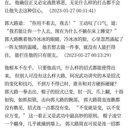
在。 他确信正义必定战胜邪恶，无论什么样的打击都不会
让他失去这种信心。 （2023-01-27 00:11:41）
郭大路道：“你用不着去，我去！” 王动叹了口气，道：
“我若能让你一个人去，现在为什么不躺在床上睡觉？”
郭大路瞧着他冷冰冰的眼睛，冷冰冰的脸，心里忽然涌起了
一阵友情的温暖。 他若想去做一件事，就没有人能拦得
住。 能拦住他的只有朋友。 （2023-01-27 00:13:29）
他根本不在乎。 只要他高兴，什么样的招式都能使得出
来。 但别人可没有这么样大路，何况武功讲究的本是招式
的变化和技巧，不到万不得已时，谁肯和对方硬拆硬碰？
郭大路一拳击出，棍子的招式已变，肘一沉，爪上翻，十指
如钩，如抓似锁，击向郭大路的腕部。 郭大路简直连瞧都
没有瞧见，招式连一点都没有变。 “不变就是变，以不变
应万变。” 这一着正又是武功中最高妙的原则。 棍子凌空
一个翻身，几乎就撞到墙上。 郭大路简直可说是连一招都