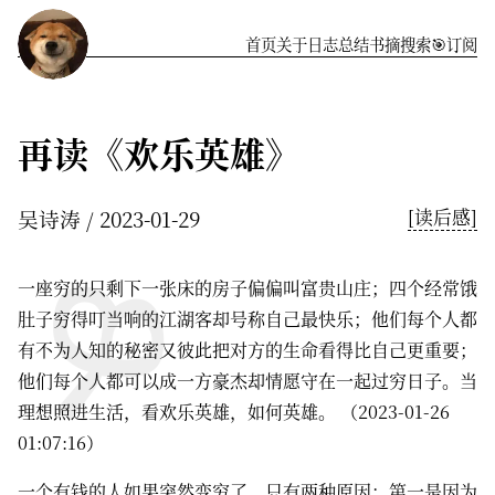
首页
关于
️日志
总结
书摘
搜索
🎯订阅
再读《欢乐英雄》
吴诗涛
2023-01-29
[读后感]
一座穷的只剩下一张床的房子偏偏叫富贵山庄；四个经常饿
肚子穷得叮当响的江湖客却号称自己最快乐；他们每个人都
有不为人知的秘密又彼此把对方的生命看得比自己更重要；
他们每个人都可以成一方豪杰却情愿守在一起过穷日子。当
理想照进生活，看欢乐英雄，如何英雄。 （2023-01-26
01:07:16）
一个有钱的人如果突然变穷了，只有两种原因：第一是因为