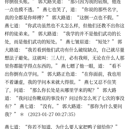
你倒很买账。” 郭大路笑道：“那只因为我的底细，他连
一点也摸不透。” 燕七也笑了，道：“你说的那些名字，
真的全都是你师傅？” 郭大路道：“这倒一点也不假。”
燕七道：“你武功虽然也不太怎么样，但他们还教不出你这
样的徒弟来。” 郭大路道：“我学的并不是他们武功的长
处，而是他们武功的短处。” 燕七皱眉道：“短处？” 郭
大路道：“我若看到他们武功有什么破绽缺点，自己就尽量
想法子避免。这就叫：三人行，必有我师，无论在什么人那
里你都能学得点东西的。” 燕七瞟了他一眼，道：“看不
出你倒有点学问。” 郭大路正色道：“在你面前，我也用
不着谦虚，我的学问本来就大得很。” 燕七又忍不住笑
了，问道：“那么你长处是从哪里学来的呢？” 郭大路
道：“我问过你靴底的事没有？问过你怎么死了七次的事没
有？” 燕七道：“没有。” 郭大路道：“那你为什么要问
我？” ＊ （2023-01-27 00:27:35）
燕七道：“你若不知道，为什么要人家把鸭子留给你？”