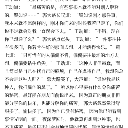
王动道： “最痛苦的是，有些事根本就不能对别人解释
的，譬如说……” 郭大路长叹道：“譬如说刚才那件事，
我本来就不愿解释的，刚才你们来的时候我若已走了，你们
说不定就会对我一直误会下去。” 王动道：“不错，现在
你已想通了么？” 郭大路点点头。 王动道：“一件事往往
有很多面，你若肯往好的那面去想，才能活得快乐。” 燕
七道：“只可惜有的人偏偏不肯，偏偏要往最坏的地方去
想，偏偏要钻牛角尖。” 王动道：“这种人非但愚蠢，而
且简直是自己在找自己的麻烦，自己在虐待自己。我想你总
不会是这种人吧？” 郭大路笑了，大声道：“谁说我是这
种人，我打扁他的鼻子。” 所以你心里要有什么令你痛苦
的秘密，最好能在朋友面前说出来。 因为真正的朋友非但
能分享你的快乐，也能分解你的痛苦。 郭大路忽然觉得舒
服多了，愉快多了。 因为他已没有秘密。 因为他已能看到
事情光明的一面。 夜深梦回时，他就算再想到这种事，也
不再痛苦，最多只不过会有种淡淡的忧郁。淡淡的忧郁有时