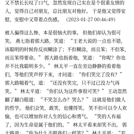
又不禁长长叹了口气，忽然发现自己实在是个很重友情的
人，觉得自己对朋友，总比朋友对他好。 于是他又觉得安
慰，安慰中又带着点伤感。 （2023-01-27 00:46:49）
被人骗得这么惨，本是很恼火的事。 但他们却认为很可
笑。 燕七指着郭大路，笑道：“王老大说的一点也不错，
该聪明的时候你反而糊涂了；不但糊涂，而且笨；不但笨，
而且笨得要命。” 郭大路也指着他，笑道：“你呢？你也
并不比我聪明多少。” 林太平一直在旁边静静的看着他
们，等他们笑声停下来，才问道：“你们笑完了没有？”
郭大路喘着气，道：“还没有笑完，只不过已没力气再
笑。” 林太平道：“你们认为这件事很可笑？” 王动忽然
翻了翻白眼道：“不笑怎么办？哭么？” 这就是他们做人
的哲学。 他们会笑，敢笑，也懂得笑。 笑不但可以令人欢
愉，也可以增加你对人生的信心和勇气。 “笑的人有福
了，因为生命是属于他们的。” 林太平看来却笑不出。 郭
大路道：“你为什么不跟我们一样笑？” 林太平道：“若