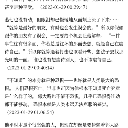
甚至是种享受。 （2023-01-29 00:29:47）
燕七也没有动，但眼泪却已慢慢地从面颊上流了下来……
“就算是最好的朋友，有时也会发生误会的。”所以你假如
跟你的朋友有了误会，一定要给个机会让他解释。 “一件
事往往有很多面，你若总是往坏的那面去想，就是自己在虐
待自己。”所以你就算遇着打击也该看开些，想法子去找那
光明的一面。 谁也没有想虐待别人，也不该虐待自己。
（2023-01-29 00:40:14）
“不知道”的本身就是种恐惧——也许就是人类最大的恐
惧。 人们恐惧死亡，岂非也正因为他根本不知道死亡究竟
是什么样子的。 郭大路也不能不恐惧，几乎已恐惧得连动
都不能够动。 恐惧本就是人类永远无法克服的感觉。
（2023-01-29 01:06:54）
他平时本是个很坚强的人，但现在却像是要倚赖着郭大路