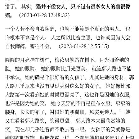
错了。 其实，
猫并不像女人，只不过有很多女人的确很像
猫
。 （2023-01-28 12:48:32）
一个人若不会自我陶醉，也就不能算是个真正的男人。 也
许根本不算是个人。 人之所以比畜生强，也许就因为人会
自我陶醉，畜牲不会。 （2023-01-28 12:55:15）
圆圆的月亮挂在树梢，梅汝男就站在树下。月光照着她的
脸，她的眼睛。 她的眼睛比月光更美。 就连郭大路也不能
不承认，她的确是个很好看的女孩子，尤其是她的身材，郭
大路几乎从来也没有见过身材这么好的女子。 她好像比郭
大路第一次看到她的时候更漂亮了，这也许是因她的衣服，
也许是因为她的笑。 她今天穿的不再是粗布衣服，窄窄的
腰身，长长的裙子，衬得她的腰翼细，风姿更迷人。” 她
又在看着郭大路笑，笑得更甜。 郭大路本来最欣赏她的
笑，现在却几乎连看都不敢去看一眼。 女孩子的笑就像是
她的衣服首饰、胭脂花粉一样，全都是她们用来诱男子上钩