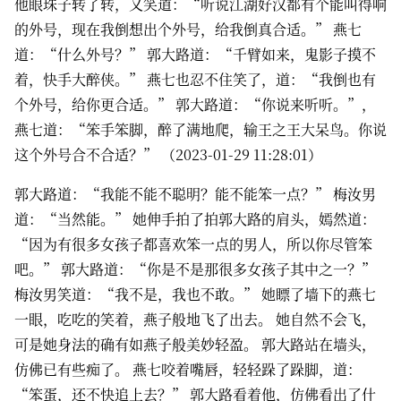
他眼珠子转了转，又笑道：“听说江湖好汉都有个能叫得响
的外号，现在我倒想出个外号，给我倒真合适。” 燕七
道：“什么外号？” 郭大路道：“千臂如来，鬼影子摸不
着，快手大醉侠。” 燕七也忍不住笑了，道：“我倒也有
个外号，给你更合适。” 郭大路道：“你说来听听。”，
燕七道：“笨手笨脚，醉了满地爬，输王之王大呆鸟。你说
这个外号合不合适？” （2023-01-29 11:28:01）
郭大路道：“我能不能不聪明？能不能笨一点？” 梅汝男
道：“当然能。” 她伸手拍了拍郭大路的肩头，嫣然道：
“因为有很多女孩子都喜欢笨一点的男人，所以你尽管笨
吧。” 郭大路道：“你是不是那很多女孩子其中之一？”
梅汝男笑道：“我不是，我也不敢。” 她瞟了墙下的燕七
一眼，吃吃的笑着，燕子般地飞了出去。 她自然不会飞，
可是她身法的确有如燕子般美妙轻盈。 郭大路站在墙头，
仿佛已有些痴了。 燕七咬着嘴唇，轻轻跺了跺脚，道：
“笨蛋，还不快追上去？” 郭大路看着他，仿佛看出了什