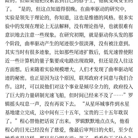
险的；但如果他把绞索套到自己的脖子上，他就变成安全的
了。 “是的，但这点知道得很晚。在曲率驱动的研究中，
实验是领先于理论的，你知道，这也是维德的风格。很多实
验中的发现在理论上无法解释，没有理论指导，也就很难有
意识地去注意一些现象。在研究初期，就是驱动你头发的那
个阶段，曲率驱动产生的尾迹很少很淡薄，没有被注意到。
其实当时有很多迹象，比如那些尾迹扩散后，低光速曾使附
近一些计算机的量子集要成电路出现故障，但还是没人往这
方面想。后来随着实验规模增大，人们才发现了曲率驱动尾
迹的秘密。也正是因为这个原因，联邦政府才同意与我们合
作。这时，可以说他们对这个事业是倾尽全力的，政府投入
了巨大的力量研制光速飞船，但时间已经来不及了……”罗
辑摇头叹息一声，没有再说下去。 “从星环城事件到水星
基地建立完成，这中间有三十五年，宝贵的三十五年耽误
了。”程心替他把话说了出来。 罗辑默默地点点头，他看
程心的目光已经没有了慈爱，像最后审判日的火炬，至少在