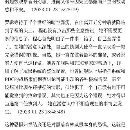
的超级观察者的幻想，进而又带来因完全暴露而产生的被动
感和不安。 （2023-01-23 15:25:19）
罗辑等待了半个世纪的晴空霹雳，在他离开五分钟后就降临
到了程的头上。 程心没有点击那些全息按钮，她不需要更
多的信息了。程心首先明白了一件事：错了，自己全弄错
了。在她的潜意识深处，自己的执剑人使命一直呈现着一幅
完全错误的图像。当然，她一直在做着最坏的准备，或者说
努力使自己这样做。她曾在舰队和PDC专家的帮助下，详
细了解了威慑系统的整体配置，也曾同舰队上层指挥系统和
PDC的战略家们彻夜讨论可能出现的各种极端情况，甚至
设想过比现在还槽糕的情形。但她犯了一个自己没有也不可
能觉察到的致命错误，其实也正是因为这个错误，她才得以
当选第二任执剑人。 她在潜意识中不相信现在的事情会发
生。 （2023-01-23 18:48:48）
这种恐惧归恨结底还是对黑暗森林威慑本身的恐惧，这就是