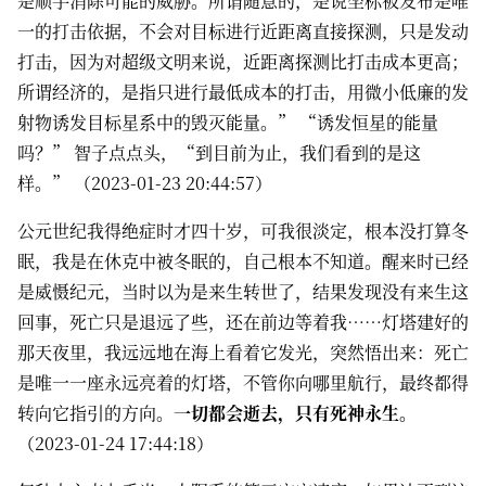
是顺手消除可能的威胁。所谓随意的，是说坐标被发布是唯
一的打击依据，不会对目标进行近距离直接探测，只是发动
打击，因为对超级文明来说，近距离探测比打击成本更高；
所谓经济的，是指只进行最低成本的打击，用微小低廉的发
射物诱发目标星系中的毁灭能量。” “诱发恒星的能量
吗？” 智子点点头，“到目前为止，我们看到的是这
样。” （2023-01-23 20:44:57）
公元世纪我得绝症时才四十岁，可我很淡定，根本没打算冬
眠，我是在休克中被冬眠的，自己根本不知道。醒来时已经
是威慑纪元，当时以为是来生转世了，结果发现没有来生这
回事，死亡只是退远了些，还在前边等着我……灯塔建好的
那天夜里，我远远地在海上看着它发光，突然悟出来：死亡
是唯一一座永远亮着的灯塔，不管你向哪里航行，最终都得
转向它指引的方向。
一切都会逝去，只有死神永生。
（2023-01-24 17:44:18）