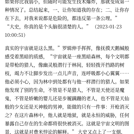
如果你比我弱小，但随时可能发生技术爆炸，那就变成第一
种情况了。总结起来，一、让你知道我的存在；二、让你存
在下去，对我来说都是危险的，都违反第一条公理。”
“大史，你真的是个头脑很清楚的人。” （2023-01-23
10:00:51）
真实的宇宙就是这么黑。”罗辑伸手挥挥，像抚摸天鹅缄般
感受着黑暗的质感，“宇宙就是一座黑暗森林，每个文明都
是带枪的猎人，像幽灵般潜行于林间，轻轻拨开挡路的树
枝，竭力不让脚步发出一点儿声音，连呼吸都小心翼翼……
他必须小心，因为林中到处都有与他一样潜行的猎人。如果
他发现了别的生命，不管是不是猎人，不管是天使还是魔
鬼，不管是娇嫩的婴儿还是步履蹒跚的老人，也不管是天仙
般的少女还是天神般的男神，能做的只有一件事：开枪消灭
之？在这片森林中，他人就是地狱，就是永恒的威胁，任何
暴露自己存在的生命都将很快被消灭。这就是宇宙文明的图
景，这就是对费米悖论的解释。” 大史又点上了一支烟，