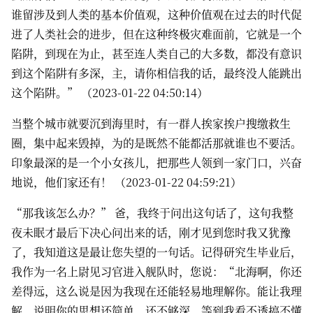
谁留涉及到人类的基本价值观，这种价值观在过去的时代促
进了人类社会的进步，但在这种终极灾难面前，它就是一个
陷阱，到现在为止，甚至连人类自己的大多数，都没有意识
到这个陷阱有多深，主，请你相信我的话，最终没人能跳出
这个陷阱。” （2023-01-22 04:50:14）
当整个城市就要沉到海里时，有一群人挨家挨户搜缴救生
圈，集中起来毁掉，为的是既然不能都活那就谁也不要活。
印象最深的是一个小女孩儿，把那些人领到一家门口，兴奋
地说，他们家还有！ （2023-01-22 04:59:21）
“那我该怎么办？” 爸，我终于问出这句话了，这句我整
夜未眠才最后下决心问出来的话，刚才见到您时我又犹豫
了，我知道这是最让您失望的一句话。记得研究生毕业后，
我作为一名上尉见习官进入舰队时，您说：“北海啊，你还
差得远，这么说是因为我现在还能轻易地理解你。能让我理
解，说明你的思想还简单，还不够深，等到我看不透搞不懂