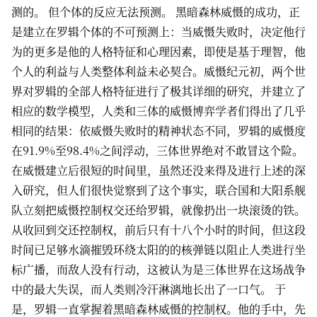
测的。 但个体的反应无法预测。 黑暗森林威慑的成功，正
是建立在罗辑个体的不可预测上：当威慑失败时，决定他行
为的更多是他的人格特征和心理因素，即使是基于理智，他
个人的利益与人类整体利益未必契合。威慑纪元初，两个世
界对罗辑的全部人格特征进行了极其详细的研究，并建立了
相应的数学模型，人类和三体的威慑博弈学者们得出了几乎
相同的结果：依威慑失败时的精神状态不同，罗辑的威慑度
在91.9%至98.4%之间浮动，三体世界绝对不敢冒这个险。
在威慑建立后很短的时间里，虽然还没来得及进行上述的深
入研究，但人们很快觉察到了这个事实，联合国和大阳系舰
队立刻把威慑控制权交还给罗辑，就像扔出一块滚烫的铁。
从收回到交还控制权，前后只有十八个小时的时间，但这段
时间已足够水滴摧毁环绕太阳的的核弹链以阻止人类进行坐
标广播，而敌人没有行动，这被认为是三体世界在这场战争
中的最大失误，而人类则冷汗淋漓地长出了一口气。 于
是，罗辑一直掌握着黑暗森林威慑的控制权。他的手中，先