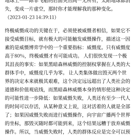
地球上——除非飞船的后面突然间一无所有，太阳地球都消
失，变成一片虚空，那时你才能理解我的那种变化。
（2023-01-23 14:39:11）
终极威慑成功的关键在于，必须使被威慑者相信，如果它不
接受威慑目标，就有极大的可能触发威慑操作，描述这一因
素的是威慑博弈学中的一个重要指标：威慑度。只有威慑度
高于80%，终极威慑才有可能成功。 人们很快发现一个极
其沮丧的事实：如果黑暗森林威慑的控制权掌握在人类的大
群体手中，威慑度几乎为零。 让人类集体做出毁灭两个世
界的决定本来就极其艰难，这个决定远远超出了人类社会的
道德和价值观底线，而黑暗森林威慑本身的情形使这种决定
的可能性进一步降低：如果威慑失败，人类还有至少一代人
的时间可以存活，从某种意义上说，这对活着的人就是全部
了；如果因烕慑失败而进行威慑操作，向宇宙广播两个世界
的坐标，那毁灭随时都可能到来，这个结果远糟于放弃威慑
操作。所以，当威慑失败时，人类的群体反应是完全可以预