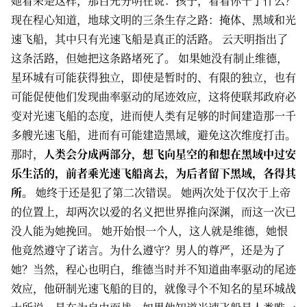
她看来是这样，那目光分明在说：孩子，看看你干了什么？
现在程心知道，地球文明的三条生存之路：掩体、黑域和光
速飞船，其中只有光速飞船是真正的活路。 云天明指出了
这条活路，但她把这条路堵死了。 如果她没有制止维德，
星环城有可能获得独立，即使是暂时的、有限的独立，也有
可能促使他们发现曲率驱动的尾迹效应，这将使联邦政府必
变对光速飞船的态度，进而使人类有足够的时间建造那一千
多艘光速飞船，进而有可能建造黑域，避免这次维度打击。
那时，
人类会分成两部分，想飞向星空的和想在黑域中过安
乐生活的，前者乘光速飞船离去，为后者留下黑域，各得其
所。
她终于还是犯了第二次错误。 她两次处于仅次于上帝
的位置上，却两次以爱的名义把世界推向深渊，而这一次已
没人能为她挽回。 她开始恨一个人，这人就是维德，她恨
他竟然遵守了诺言。为什么遵守？男人的尊严，还是为了
她？当然，程心也明白，维德当时并不知道曲率驱动的尾迹
效应，他研制光速飞船的目的，就像寻个不知名的星环城战