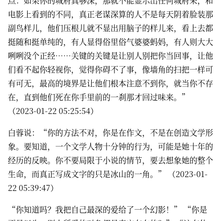
点：如果你的城府真够深，那就不能显示出任何城府来，和
电影上看到的不同，真正老谋深算的人不是每天阴着脸装那
副鸟样儿，他们压根儿就不显出用脑子的样儿来，看上去都
挺随和挺单纯的，有人显得俗里俗气婆婆蚂妈，有人则大大
咧咧没个正经……关键的关键是让别人别把你当回事，让他
们看不起你轻视你，觉得你碍不了事，像墙角的扫把一样可
有可无，最高的境界是让他们根本注意不到你，就当你不存
在，直到他们死在你手里前的一刹那才回过味来。”
（2023-01-22 05:25:54）
白蓉说：“你的方法不对，你是在作文，不是在创造文学形
象。要知道，一个文学人物十分钟的行为，可能是她十年的
经历的反映。你不要局限于小说的情节，要去想象她的整个
生命，而真正写成文字的只是冰山的一角。” （2023-01-
22 05:39:47）
“你知道吗？我把自己最深的爱给了一个幻影！” “你是