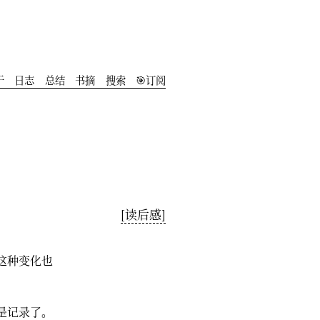
于
️日志
总结
书摘
搜索
🎯订阅
[读后感]
这种变化也
是记录了。