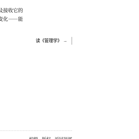
及接收它的
变化——能
读《管理学》
→
编辑
版权
返回顶部