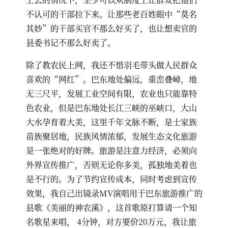
不认可的干部拉下来。让那些老百姓眼中“莫名
其妙”的干部买官不那么好买了，也让想卖官的
县委书记不那么好卖了。
除了教农民上网，我还不惜羽毛带头做人民群众
喜欢的“网红”。巴东地处偏远，重峦叠嶂，地
无三尺平，发展工业空间有限，农业也只能靠特
色农业，但是巴东地处长江三峡的巫峡口，大山
大水孕育着大美，这里千年文脉不断，是士家族
苗族聚居地，民族风情浓郁，发展生态文化旅游
是一张绝对的好牌。旅游是注意力经济，必须向
外界宣传推广，否则无论你多美，孤独地美着也
是不行的。为了节约宣传成本，同时考虑到宣传
效果，我自己出镜录MV演唱用于巴东旅游推广的
县歌《美丽的神农溪》，这首歌原打算请一个知
名歌星来唱， 4分钟，对方要价20万元，我让旅