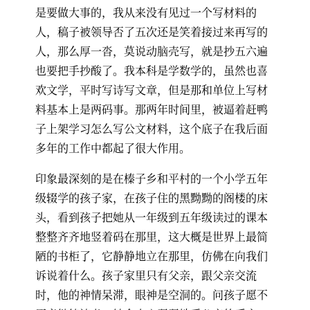
是要做大事的，我从来没有见过一个写材料的
人，稿子被领导否了五次还是笑着接过来再写的
人，那么厚一沓，莫说动脑壳写，就是抄五六遍
也要把手抄酸了。我本科是学数学的，虽然也喜
欢文学，平时写诗写文章，但是那和单位上写材
料基本上是两码事。那两年时间里，被逼着赶鸭
子上架学习怎么写公文材料，这个底子在我后面
多年的工作中都起了很大作用。
印象最深刻的是在榛子乡和平村的一个小学五年
级辍学的孩子家，在孩子住的黑黝黝的阁楼的床
头，看到孩子把她从一年级到五年级读过的课本
整整齐齐地竖着码在那里，这大概是世界上最简
陋的书柜了，它静静地立在那里，仿佛在向我们
诉说着什么。孩子家里只有父亲，跟父亲交流
时，他的神情呆滞，眼神是空洞的。问孩子愿不