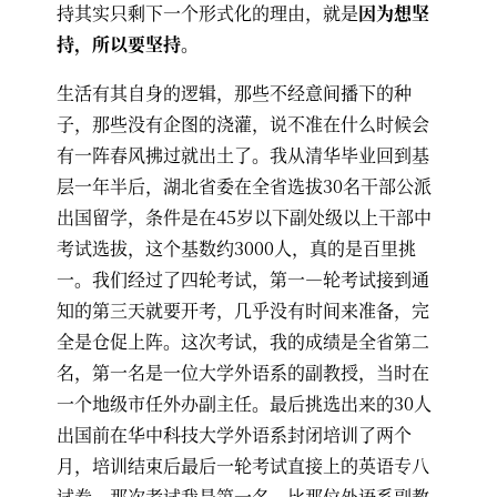
持其实只剩下一个形式化的理由，就是
因为想坚
持，所以要坚持
。
生活有其自身的逻辑，那些不经意间播下的种
子，那些没有企图的浇灌，说不准在什么时候会
有一阵春风拂过就出土了。我从清华毕业回到基
层一年半后，湖北省委在全省选拔30名干部公派
出国留学，条件是在45岁以下副处级以上干部中
考试选拔，这个基数约3000人，真的是百里挑
一。我们经过了四轮考试，第一—轮考试接到通
知的第三天就要开考，几乎没有时间来准备，完
全是仓促上阵。这次考试，我的成绩是全省第二
名，第一名是一位大学外语系的副教授，当时在
一个地级市任外办副主任。最后挑选出来的30人
出国前在华中科技大学外语系封闭培训了两个
月，培训结束后最后一轮考试直接上的英语专八
试卷。那次考试我是第一名，比那位外语系副教