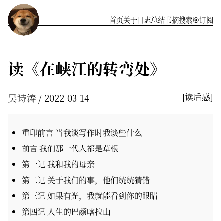
首页
关于
️日志
总结
书摘
搜索
🎯订阅
读《在峡江的转弯处》
吴诗涛
2022-03-14
[读后感]
重印前言 当我谈写作时我谈些什么
前言 我们那一代人都是草根
第一记 我和我的母亲
第二记 关于我们的事，他们统统猜错
第三记 如果有光，我就能看到你的眼睛
第四记 人生的巴颜喀拉山