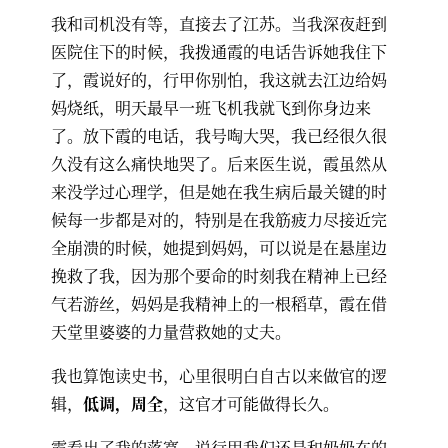
我和司机没有等，直接去了江苏。当我深夜赶到
医院住下的时候，我拨通霞的电话告诉她我住下
了，霞说好的，行甲你别怕，我这就去江边给妈
妈烧纸，明天最早一班飞机我就飞到你身边来
了。放下霞的电话，我号啕大哭，我已经很久很
久没有这么痛快地哭了。后来医生说，霞虽然从
来没学过心理学，但是她在我生病后最关键的时
候每一步都是对的，特别是在我筋疲力尽接近完
全崩溃的时候，她提到妈妈，可以说是在悬崖边
挽救了我，因为那个要命的时刻我在精神上已经
气若游丝，妈妈是我精神上的一根稻草，霞在借
天堂里婆婆的力量营救她的丈夫。
我也算饱读史书，心里很明白自古以来做官的逻
辑，
低调，周全
，这官才可能做得长久。
霞看出了我的落寞，说行甲我们还是和奶奶在的