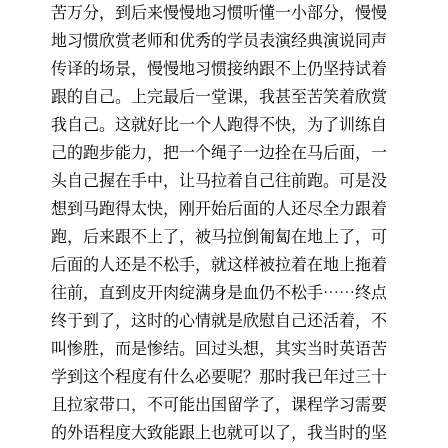
苦万分，到后来慢慢地习惯听懂一小部分，慢慢
地习惯欣赏老师和优秀的学员表演经典演说同声
传译的场景，慢慢地习惯接纳跟不上仍坚持试着
跟的自己。上完最后一堂课，我甚至苦笑着欣赏
我自己。这就好比一个人跑得不快，为了训练自
己的跑步能力，把一个绳子一边拴在马后面，一
头自己握在手中，让马拉着自己往前跑。可是没
想到马跑得太快，刚开始后面的人还尽全力跟着
跑，后来跟不上了，被马拉倒匍匐在地上了，可
后面的人还是不松手，就这样被拉着在地上拖着
往前，直到皮开肉绽满身是血仍不松手……终点
终于到了，这时的心情就是欣慰自己还活着，不
叫惨胜，而是惨结。回过头想，其实当时英语苦
学到这个程度有什么必要呢？那时我已年过三十
且拉家带口，不可能出国留学了，课程学习需要
的外语程度大致能跟上也就可以了，我当时的坚