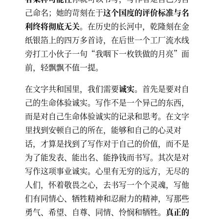
己命名；她的苛刻在于
这个国度的评价标准与名
利终将彻底无关
。在历史的长河中，乾隆刻在金
纸银箔上的四万多首诗，在后世一个工厂流水线
旁打工小伙子一句“我咽下一枚铁做的月亮”面
前，轻飘飘不值一提。
在文字共和国里，我们需要
诚实
。首先是要对自
己的生命体验诚实。写作不是一个异己的东西，
而是对自己生命体验诚实的记录和思考。在文字
里找到安顿自己的所在，能够和自己的心灵对
话，才算是找到了写作对于自己的价值，而不是
为了能发表、能出名、能挣钱而书写。其次是对
写作这项事业诚实。心里有无穷的远方，无尽的
人们，怀着敬畏之心，去书写一个个灵魂，写他
们有同情心、牺牲精神和忍耐力的精神，写那些
勇气、希望、自尊、同情、怜悯和牺牲。
真正的