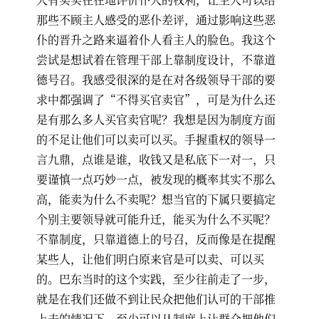
那些不顾主人感受的恶仆差评，通过影响这些恶
仆的晋升之路来逼着仆人看主人的脸色。我这个
尝试是想试着在管理干部上靠制度设计，不靠道
德号召。我感受很深的是在对各级领导干部的要
求中都强调了“不得买官卖官”，可是为什么还
是有那么多人买官卖官呢？我想是因为制度方面
的不足让他们可以卖可以买。手握重权的领导一
言九鼎，点谁是谁，收钱又是私底下一对一，只
要谨慎一点巧妙一点，被发现的概率其实不那么
高，能卖为什么不卖呢？想当官的下属只要搞定
个别主要领导就可能升迁，能买为什么不买呢？
不靠制度，只靠道德上的号召，反而像是在提醒
某些人，让他们明白原来官是可以卖、可以买
的。巴东当时的这个实践，至少往前走了一步，
就是在我们还做不到让民众把他们认可的干部推
上去的情况下，至少可以从制度上让群众把他们