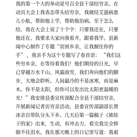
我的第一个大的举动是号召全县干部结穷亲。在
动员大会上我表态带头结穷亲，我就结艾滋病患
儿小航，帮助他上学，帮助他治病。至于怎么
结，我在大会上说了十个字：只要我还在，只要
他还在。我要求大家向我看齐，跟着我学。县新
闻中心制作了专题“贫困乡亲，让我握住你的
手” ，我亲手为这个专题写了卷首语： “我们这
些穷乡亲，在等待着我们！他们期待的日光，早
已穿越万水千山、风霜雨雪，我们奔向他们的脚
步，大地会聆听。人间最冷的不是冰寒，而是麻
木。你不是太阳，但你可以发出比太阳更温暖的
光！”我安排县委宣传部配合全县干部结穷亲，
开展新闻记者访穷亲活动，县委宣传部副部长曾
冰亲自带队分头下乡。几天后第一篇稿子《熊娃
子的家》出来，生动，有冲击力，看完我完全抑
制不住泪水。我在那天晚上的日记里写道：我艰