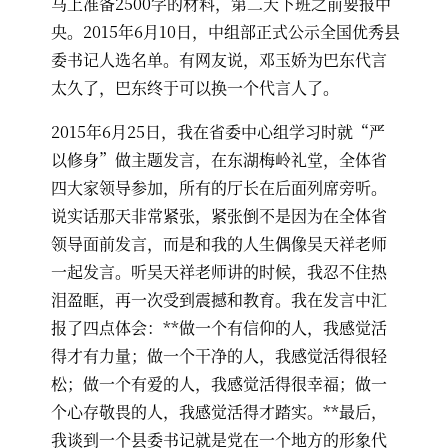
马上准备2500字的材料，第二天下班之前要报中
央。2015年6月10日，中组部正式公示全国优秀县
委书记人选名单。有网友说，邓玉娇为巴东代言
太久了，巴东终于可以换一个代言人了。
2015年6月25日，我在省委中心组学习时就“严
以修身”做主题发言，在东湖梅岭礼堂，全体省
四大家领导参加，所有的厅长在后面列席旁听。
说实话那天非常紧张，紧张倒不是因为在全体省
领导面前发言，而是和我的人生偶像吴天祥老师
一起发言。听吴天祥老师讲的时候，我忍不住热
泪盈眶，再一次受到震撼和教育。我在发言中汇
报了四点体会：**做一个有信仰的人，我感觉活
得才有力量；做一个干净的人，我感觉活得很轻
松；做一个有爱的人，我感觉活得很幸福；做一
个心存敬畏的人，我感觉活得才踏实。**最后，
我谈到一个县委书记就是党在一个地方的形象代