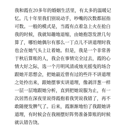
我和霞在20多年的婚姻生活里，有太多的温暖记
忆。几十年里我们别说动手，吵嘴的次数都屈指
可数。一般的模式是，当霞有点着急上火在抢白
我的时候，我就知趣地退缩，由她抱怨发泄几句
算了，哪怕她偶尔有那么一丁点儿不讲道理时我
也会在她气头上让着她。但是，我是一个非常善
于秋后算账的人，我会在事情完全过去，霞的心
情大好之际，选一个月明风清或烛光摇曳的场合
跟她开思想会，把她最近曾有过的些许不讲道理
之处拎出来，跟她摆事实讲道理，像剥洋葱一样
一层一层地跟她分析，直到把她说服为止，有一
次居然在深夜里说得霞抱着我哭说我错了，再不
敢随便发脾气了。后来，霞渐渐地怕了我跟她讲
道理，有时候会在我刚摆好阵势准备算账的时候
就认错告饶。