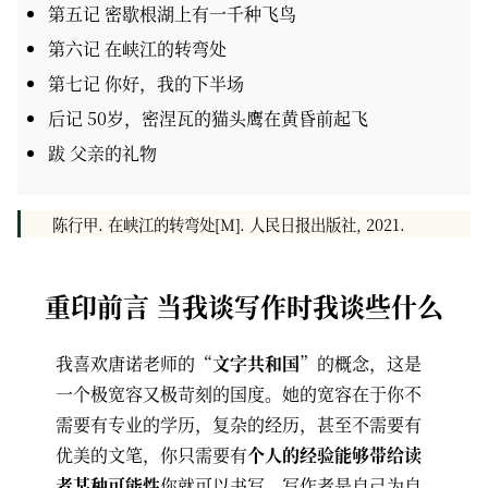
第五记 密歇根湖上有一千种飞鸟
第六记 在峡江的转弯处
第七记 你好，我的下半场
后记 50岁，密涅瓦的猫头鹰在黄昏前起飞
跋 父亲的礼物
陈行甲. 在峡江的转弯处[M]. 人民日报出版社, 2021.
重印前言 当我谈写作时我谈些什么
我喜欢唐诺老师的“
文字共和国
”的概念，这是
一个极宽容又极苛刻的国度。她的宽容在于你不
需要有专业的学历，复杂的经历，甚至不需要有
优美的文笔，你只需要有
个人的经验能够带给读
者某种可能性
你就可以书写，写作者是自己为自