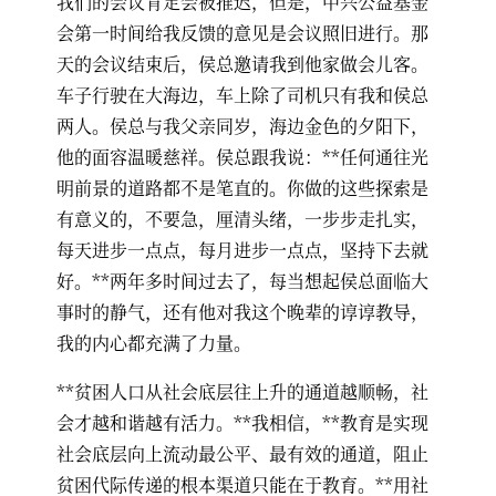
我们的会议肯定会被推迟，但是，中兴公益基金
会第一时间给我反馈的意见是会议照旧进行。那
天的会议结束后，侯总邀请我到他家做会儿客。
车子行驶在大海边，车上除了司机只有我和侯总
两人。侯总与我父亲同岁，海边金色的夕阳下，
他的面容温暖慈祥。侯总跟我说：**任何通往光
明前景的道路都不是笔直的。你做的这些探索是
有意义的，不要急，厘清头绪，一步步走扎实，
每天进步一点点，每月进步一点点，坚持下去就
好。**两年多时间过去了，每当想起侯总面临大
事时的静气，还有他对我这个晚辈的谆谆教导，
我的内心都充满了力量。
**贫困人口从社会底层往上升的通道越顺畅，社
会才越和谐越有活力。**我相信，**教育是实现
社会底层向上流动最公平、最有效的通道，阻止
贫困代际传递的根本渠道只能在于教育。**用社