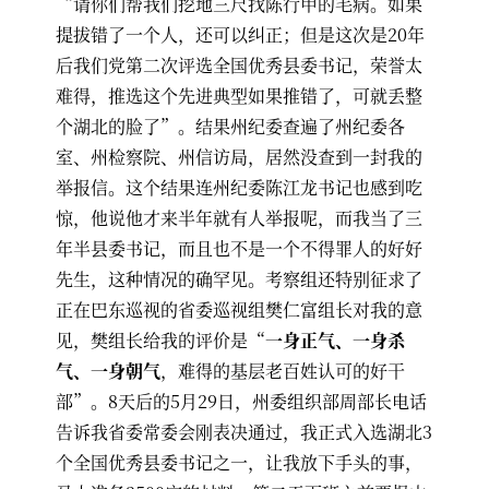
“请你们帮我们挖地三尺找陈行甲的毛病。如果
提拔错了一个人，还可以纠正；但是这次是20年
后我们党第二次评选全国优秀县委书记，荣誉太
难得，推选这个先进典型如果推错了，可就丢整
个湖北的脸了”。结果州纪委查遍了州纪委各
室、州检察院、州信访局，居然没查到一封我的
举报信。这个结果连州纪委陈江龙书记也感到吃
惊，他说他才来半年就有人举报呢，而我当了三
年半县委书记，而且也不是一个不得罪人的好好
先生，这种情况的确罕见。考察组还特别征求了
正在巴东巡视的省委巡视组樊仁富组长对我的意
见，樊组长给我的评价是“
一身正气、一身杀
气、一身朝气
，难得的基层老百姓认可的好干
部”。8天后的5月29日，州委组织部周部长电话
告诉我省委常委会刚表决通过，我正式入选湖北3
个全国优秀县委书记之一，让我放下手头的事，