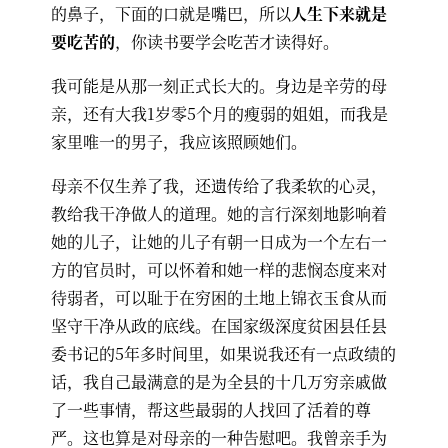
的鼻子，下面的口就是嘴巴，所以
人生下来就是
要吃苦的
，你读书要学会吃苦才读得好。
我可能是从那一刻正式长大的。身边是辛劳的母
亲，还有大我1岁零5个月的瘦弱的姐姐，而我是
家里唯一的男子，我应该照顾她们。
母亲不仅生养了我，还遗传给了我柔软的心灵，
教给我干净做人的道理。她的言行深刻地影响着
她的儿子，让她的儿子有朝一日成为一个左右一
方的官员时，可以怀着和她一样的悲悯态度来对
待弱者，可以耻于在穷困的土地上锦衣玉食从而
坚守干净从政的底线。在国家级深度贫困县任县
委书记的5年多时间里，如果说我还有一点政绩的
话，我自己最满意的是为全县的十几万穷亲戚做
了一些事情，帮这些最弱的人找回了活着的尊
严。这也算是对母亲的一种告慰吧。我曾亲手为