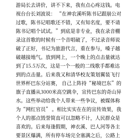
游局长去讲价，讲不下来，我有点心疼这钱。电
视台台长刘波说： “在神农溪听陈书记跟崩公对
过歌，陈书记唱歌还不错，又有知名度，要不请
陈书记唱个试试。”到底是非专业，我在录音棚
录这首歌的时候有一个音唱破了，不过录音师说
破了正好，书记为旅游代言，重在参与，嗓子越
破越接地气。放到网上，一个晚上的点击量就达
到了15.5万次，这是一个一般的二线歌手都难达
到的点击量。后来我又和清华校友策划翼装飞行
世界杯巴东分站赛， 自己上阵持“秘境巴东”的
旗子直播从3000米高空跳伞，宣传巴东的奇山异
水。这些举动给我个人带来一些争议，被媒体称
为“网红官员” 。相比实实在在的宣传效果，我
个人的那点毁誉简直可以忽略不计，人民群众是
喜欢的。后来每逢假期，神衣溪、巴人河等各主
要景区爆满，所有停车场完全塞满之后，公路上