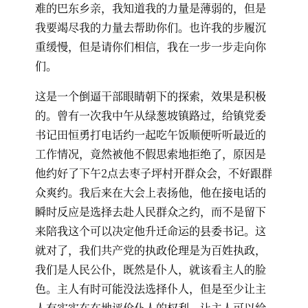
难的巴东乡亲，我知道我的力量是薄弱的，但是
我要竭尽我的力量去帮助你们。也许我的步履沉
重缓慢，但是请你们相信，我在一步一步走向你
们。
这是一个倒逼干部眼睛朝下的探索，效果是积极
的。曾有一次我中午从绿葱坡镇路过，给镇党委
书记田恒勇打电话约一起吃午饭顺便听听最近的
工作情况，竟然被他不假思索地拒绝了，原因是
他约好了下午2点去枣子坪村开群众会，不好跟群
众爽约。我后来在大会上表扬他，他在接电话的
瞬时反应是选择去赴人民群众之约，而不是留下
来陪我这个可以决定他升迁命运的县委书记。这
就对了，我们共产党的执政伦理是为百姓执政，
我们是人民公仆，既然是仆人，就该看主人的脸
色。主人有时可能没法选择仆人，但是至少让主
人有实实在在地评价仆人的权利，让主人可以给